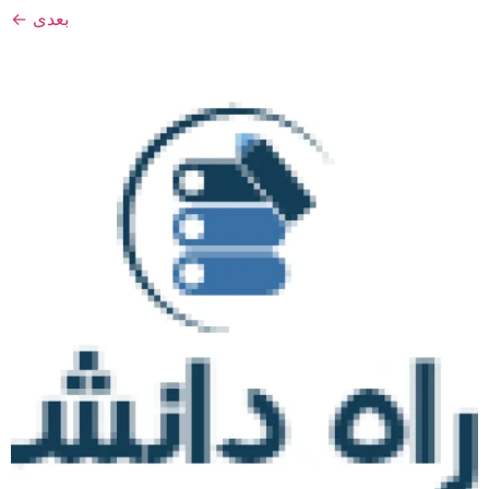
بعدی
←